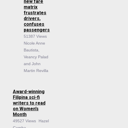
new fare
matrix
frustrates
drivers,
confuses
passengers
51387 Views
Nicole Anne
Bautista,
Veancy Palad
and John
Martin Revilla
Award-winning
Filipina sci-fi
writers to read
on Women’s
Month
49527 Views
Hazel
Camba