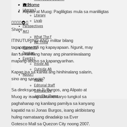
Home
Faith
Literary
Alipato at Muog: Pagliligtas mula sa manliligtas
Literary
Liyab
Facebook
Twitter
LinkedIn
Pinterest
Stumbleupon
Email
Perspectives
Share
Art
What The F
ITINUTURING ANG militar bilang
AB Trivia
tagapagpanatili ng kapayapaan. Ngunit, may
Flame TV
Dapitan
ilan sa kanilang hanay ang pinaniniwalaang
Events
mapang-abuso sa kapangyarihan.
Inside AB
Outside AB
Kapag isa sa kanila ang hinihinalang salarin,
About
sino ang sasagip?
About
Editorial Staff
Sa direksyon ni JL Burgos, ang Alipato at
Contact Us
Join The Flame
Muog ay isang dokumentaryo tungkol sa
paghahanap ng kanilang pamilya sa kanyang
kapatid na si Jonas Burgos, isang aktibistang
huling namataang dinadakip sa Ever
Gotesco Mall sa Quezon City noong 2007.