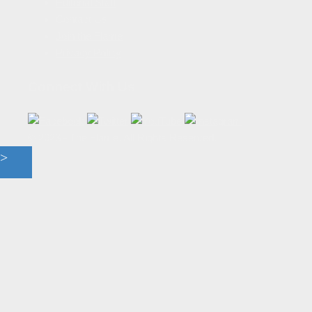
Editorial Staff
Contact Us
Join the Flame
Privacy Policy
Connect With Us
© 2023 - The Flame. All Rights Reserved.
Contact
Us