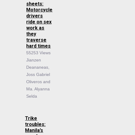
sheets:
Motorcycle
drivers
ride on sex
work as
they
traverse
hard times
55253 Views
Jianzen
Deananeas,
Joss Gabriel
Oliveros and
Ma. Alyanna
Selda
Trike
troubles:
Manila’s