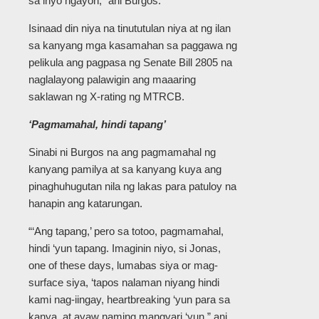
sa inyo ngayon,” ani Burgos.
Isinaad din niya na tinututulan niya at ng ilan
sa kanyang mga kasamahan sa paggawa ng
pelikula ang pagpasa ng Senate Bill 2805 na
naglalayong palawigin ang maaaring
saklawan ng X-rating ng MTRCB.
‘Pagmamahal, hindi tapang’
Sinabi ni Burgos na ang pagmamahal ng
kanyang pamilya at sa kanyang kuya ang
pinaghuhugutan nila ng lakas para patuloy na
hanapin ang katarungan.
“‘Ang tapang,’ pero sa totoo, pagmamahal,
hindi ‘yun tapang. Imaginin niyo, si Jonas,
one of these days, lumabas siya or mag-
surface siya, ‘tapos nalaman niyang hindi
kami nag-iingay, heartbreaking ‘yun para sa
kanya, at ayaw naming mangyari ‘yun,” ani