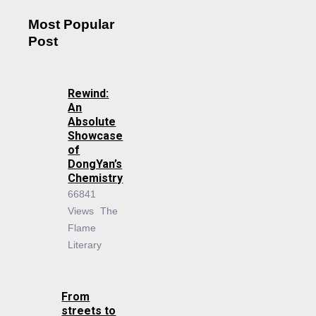
Most Popular
Post
Rewind:
An
Absolute
Showcase
of
DongYan’s
Chemistry
66841
Views
The
Flame
Literary
From
streets to