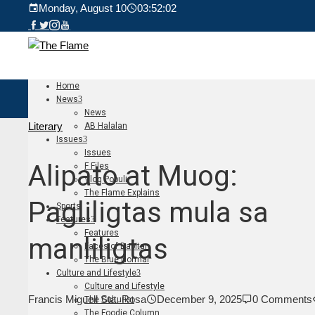
Monday, August 10
03:52:03
Home
News
News
Literary
AB Halalan
Issues
Issues
Alipato at Muog:
F Files
Vlog Populi
The Flame Explains
Pagliligtas mula sa
Sports
Features
Features
manliligtas
Faces of Dapitan
The Blue Normal
Culture and Lifestyle
Culture and Lifestyle
Francis Miguell Sta. Rosa
December 9, 2025
0 Comments
The Culturist
The Foodie Column