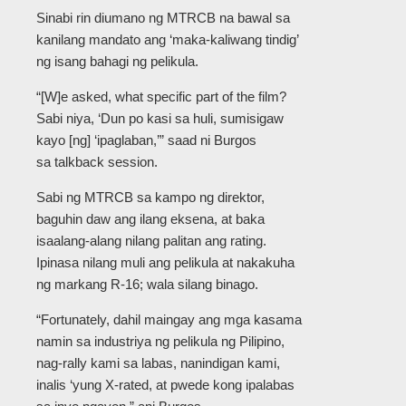
Sinabi rin diumano ng MTRCB na bawal sa
kanilang mandato ang ‘maka-kaliwang tindig’
ng isang bahagi ng pelikula.
“[W]e asked, what specific part of the film?
Sabi niya, ‘Dun po kasi sa huli, sumisigaw
kayo [ng] ‘ipaglaban,’” saad ni Burgos
sa talkback session.
Sabi ng MTRCB sa kampo ng direktor,
baguhin daw ang ilang eksena, at baka
isaalang-alang nilang palitan ang rating.
Ipinasa nilang muli ang pelikula at nakakuha
ng markang R-16; wala silang binago.
“Fortunately, dahil maingay ang mga kasama
namin sa industriya ng pelikula ng Pilipino,
nag-rally kami sa labas, nanindigan kami,
inalis ‘yung X-rated, at pwede kong ipalabas