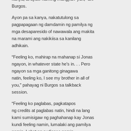
Burgos.
Ayon pa sa kanya, nakatutulong sa
pagpapagaan ng damdamin ng pamilya ng
mga desaparesido of nawawala ang makita
na marami ang nakikiisa sa kanilang
adhikain.
“Feeling ko, mahirap na mahanap si Jonas
ngayon, in whatever state he’s in. . . Pero
ngayon sa mga ganitong ginagawa
natin, feeling ko, I see my brother in all of
you,” pahayag ni Burgos sa talkback
session.
“Feeling ko paglabas, pagkatapos
ng credits at paglabas natin, hindi na lang
kami sumisigaw ng paghahanap kay Jonas
kundi feeling namin, lumalaki ang pamilya