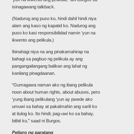
isinagawang talkback.
(Nadurog ang puso ko, hindi dahil hindi niya
alam ang kaso ng kapatid ko. Nadurog ang
puso ko kasi responsibilidad namin ‘yun na
ikwento ang pelikula.)
Ibinahagi niya na ang pinakamahirap na
bahagi sa pagbuo ng pelikula ay ang
pangangailangang balikan ang lahat ng
kanilang pinagdaanan.
“Gumagawa naman ako ng ibang pelikula
noon about human rights, about abuses, pero
‘yung ibang pelikulang ‘yun ay pwede ako
umuwi sa bahay at pakalmahin ang sarili ko
at itulog ko. Ito hindi; pag-uwi ko sa bahay,
bitbit ko,” saad ni Burgos.
Peligro ng paratang