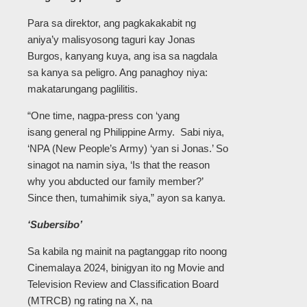
Para sa direktor, ang pagkakakabit ng
aniya’y malisyosong taguri kay Jonas
Burgos, kanyang kuya, ang isa sa nagdala
sa kanya sa peligro. Ang panaghoy niya:
makatarungang paglilitis.
“One time, nagpa-press con ‘yang
isang general ng Philippine Army. Sabi niya,
‘NPA (New People’s Army) ‘yan si Jonas.’ So
sinagot na namin siya, ‘Is that the reason
why you abducted our family member?’
Since then, tumahimik siya,” ayon sa kanya.
‘Subersibo’
Sa kabila ng mainit na pagtanggap rito noong
Cinemalaya 2024, binigyan ito ng Movie and
Television Review and Classification Board
(MTRCB) ng rating na X, na