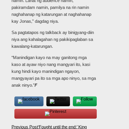
namin. Lahat ng audience namin,
pakiramdam namin, pamilya na rin namin
naghahanap ng katarungan at naghahanap
kay Jonas,” dagdag niya.
Sa pagtatapos ng talkback ay binigyang-diin
niya ang kahalagahan ng pakikipaglaban sa
kawalang-katarungan.
“Manindigan kayo na may ganitong mga
kaso at ayaw niyo nang mangyari ito, kasi
kung hindi kayo manindigan ngayon,
mangyayari pa ito sa mga apo ninyo, sa mga
anak ninyo.”
F
Previous Post
‘Fought until the end:’ King