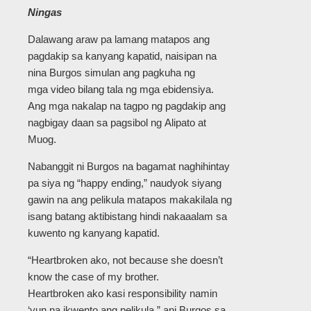
Ningas
Dalawang araw pa lamang matapos ang
pagdakip sa kanyang kapatid, naisipan na
nina Burgos simulan ang pagkuha ng
mga video bilang tala ng mga ebidensiya.
Ang mga nakalap na tagpo ng pagdakip ang
nagbigay daan sa pagsibol ng Alipato at
Muog.
Nabanggit ni Burgos na bagamat naghihintay
pa siya ng “happy ending,” naudyok siyang
gawin na ang pelikula matapos makakilala ng
isang batang aktibistang hindi nakaaalam sa
kuwento ng kanyang kapatid.
“Heartbroken ako, not because she doesn’t
know the case of my brother.
Heartbroken ako kasi responsibility namin
‘yun na ikwento ang pelikula,” ani Burgos sa