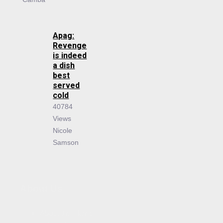
Apag:
Revenge
is indeed
a dish
best
served
cold
40784
Views
Nicole
Samson
About Us
About the Flame