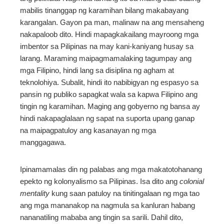
mabilis tinanggap ng karamihan bilang makabayang
karangalan. Gayon pa man, malinaw na ang mensaheng
nakapaloob dito. Hindi mapagkakailang mayroong mga
imbentor sa Pilipinas na may kani-kaniyang husay sa
larang. Maraming maipagmamalaking tagumpay ang
mga Filipino, hindi lang sa disiplina ng agham at
teknolohiya. Subalit, hindi ito nabibigyan ng espasyo sa
pansin ng publiko sapagkat wala sa kapwa Filipino ang
tingin ng karamihan. Maging ang gobyerno ng bansa ay
hindi nakapaglalaan ng sapat na suporta upang ganap
na maipagpatuloy ang kasanayan ng mga
manggagawa.
Ipinamamalas din ng palabas ang mga makatotohanang
epekto ng kolonyalismo sa Pilipinas. Isa dito ang
colonial
mentality
kung saan patuloy na tinitingalaan ng mga tao
ang mga mananakop na nagmula sa kanluran habang
nananatiling mababa ang tingin sa sarili. Dahil dito,