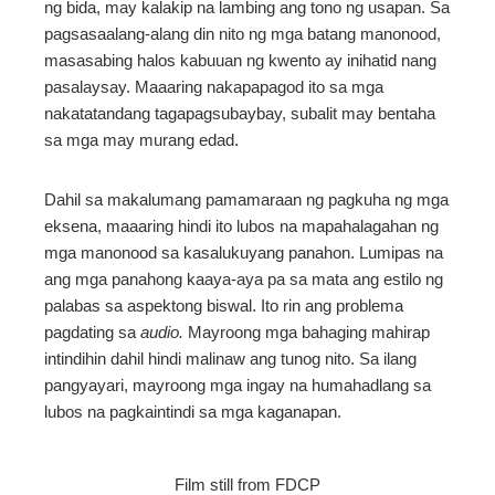
ng bida, may kalakip na lambing ang tono ng usapan. Sa
pagsasaalang-alang din nito ng mga batang manonood,
masasabing halos kabuuan ng kwento ay inihatid nang
pasalaysay. Maaaring nakapapagod ito sa mga
nakatatandang tagapagsubaybay, subalit may bentaha
sa mga may murang edad.
Dahil sa makalumang pamamaraan ng pagkuha ng mga
eksena, maaaring hindi ito lubos na mapahalagahan ng
mga manonood sa kasalukuyang panahon. Lumipas na
ang mga panahong kaaya-aya pa sa mata ang estilo ng
palabas sa aspektong biswal. Ito rin ang problema
pagdating sa
audio.
Mayroong mga bahaging mahirap
intindihin dahil hindi malinaw ang tunog nito. Sa ilang
pangyayari, mayroong mga ingay na humahadlang sa
lubos na pagkaintindi sa mga kaganapan.
Film still from FDCP