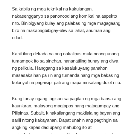
Sa kabila ng mga teknikal na kakulangan,
nakaeengganyo sa panonood ang komikal na aspekto
nito. Binibigyang kulay ang palabas ng mga magagaang
biro na makapagbibigay-aliw sa lahat, anuman ang
edad.
Kahit ilang dekada na ang nakalipas mula noong unang
tumampok ito sa sinehan, nananatiling buhay ang diwa
ng pelikula. Hanggang sa kasalukuyang panahon,
masasaksihan pa rin ang tumanda nang mga bakas ng
kolonyal na pag-iisip, pati ang mapaminsalang dulot nito.
Kung tunay ngang tagisan sa pagitan ng mga bansa ang
kaunlaran, malayong magtapos nang matagumpay ang
Pilipinas. Subalit, kinakailangang makilala ng bayan ang
sarili nitong kakayahan. Dapat unahin ang pagtingin sa
angking kapasidad upang mahubog ito at