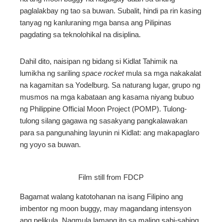
paglalakbay ng tao sa buwan. Subalit, hindi pa rin kasing
tanyag ng kanluraning mga bansa ang Pilipinas
pagdating sa teknolohikal na disiplina.
Dahil dito, naisipan ng bidang si Kidlat Tahimik na
lumikha ng sariling
space rocket
mula sa mga nakakalat
na kagamitan sa Yodelburg. Sa naturang lugar, grupo ng
musmos na mga kabataan ang kasama niyang bubuo
ng Philippine Official Moon Project (POMP). Tulong-
tulong silang gagawa ng sasakyang pangkalawakan
para sa pangunahing layunin ni Kidlat: ang makapaglaro
ng yoyo sa buwan.
Film still from FDCP
Bagamat walang katotohanan na isang Filipino ang
imbentor ng moon buggy, may magandang intensyon
ang pelikula. Nagmula lamang ito sa maling sabi-sabing