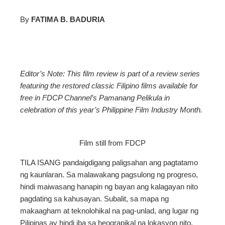
By
FATIMA B. BADURIA
ebook
ter
Editor’s Note: This film review is part of a review series
featuring the restored classic Filipino films available for
edIn
free in FDCP Channel’s Pamanang Pelikula in
celebration of this year’s Philippine Film Industry Month.
erest
Film still from FDCP
mbleupon
TILA ISANG pandaigdigang paligsahan ang pagtatamo
l
ng kaunlaran. Sa malawakang pagsulong ng progreso,
hindi maiwasang hanapin ng bayan ang kalagayan nito
pagdating sa kahusayan. Subalit, sa mapa ng
makaagham at teknolohikal na pag-unlad, ang lugar ng
Pilipinas ay hindi iba sa heograpikal na lokasyon nito.