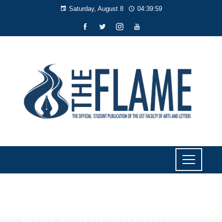
Saturday, August 8
04:40:00
LITERARY
Ang Panlipunang