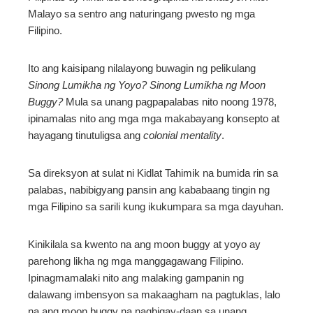
Malayo sa sentro ang naturingang pwesto ng mga
Filipino.
Ito ang kaisipang nilalayong buwagin ng pelikulang
Sinong Lumikha ng Yoyo? Sinong Lumikha ng Moon
Buggy?
Mula sa unang pagpapalabas nito noong 1978,
ipinamalas nito ang mga mga makabayang konsepto at
hayagang tinutuligsa ang
colonial mentality
.
Sa direksyon at sulat ni Kidlat Tahimik na bumida rin sa
palabas, nabibigyang pansin ang kababaang tingin ng
mga Filipino sa sarili kung ikukumpara sa mga dayuhan.
Kinikilala sa kwento na ang moon buggy at yoyo ay
parehong likha ng mga manggagawang Filipino.
Ipinagmamalaki nito ang malaking gampanin ng
dalawang imbensyon sa makaagham na pagtuklas, lalo
na ang moon buggy na nagbigay-daan sa unang