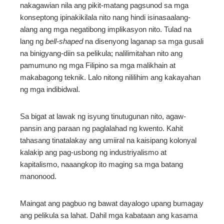
nakagawian nila ang pikit-matang pagsunod sa mga
konseptong ipinakikilala nito nang hindi isinasaalang-
alang ang mga negatibong implikasyon nito. Tulad na
lang ng
bell-shaped
na disenyong laganap sa mga gusali
na binigyang-diin sa pelikula; nalilimitahan nito ang
pamumuno ng mga Filipino sa mga malikhain at
makabagong teknik. Lalo nitong nililihim ang kakayahan
ng mga indibidwal.
Sa bigat at lawak ng isyung tinutugunan nito, agaw-
pansin ang paraan ng paglalahad ng kwento. Kahit
tahasang tinatalakay ang umiiral na kaisipang kolonyal
kalakip ang pag-usbong ng industriyalismo at
kapitalismo, naaangkop ito maging sa mga batang
manonood.
Maingat ang pagbuo ng bawat dayalogo upang bumagay
ang pelikula sa lahat. Dahil mga kabataan ang kasama