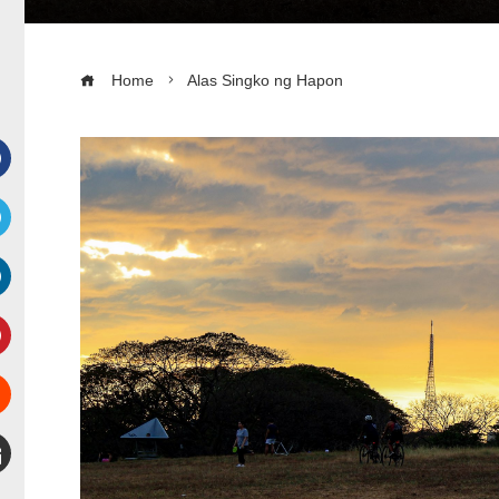
Home
Alas Singko ng Hapon
Facebook
witter
inkedIn
interest
Stumbleupon
mail