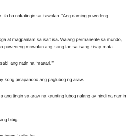
y tila ba nakatingin sa kawalan. “Ang daming puwedeng
oga at magpaalam sa isa’t isa. Walang permanente sa mundo,
na puwedeng mawalan ang isang tao sa isang kisap-mata.
abi lang natin na ‘maaari.’”
loy kong pinapanood ang paglubog ng araw.
a ang tingin sa araw na kaunting lubog nalang ay hindi na namin
ing bibig.
g tapos,” wika ko.