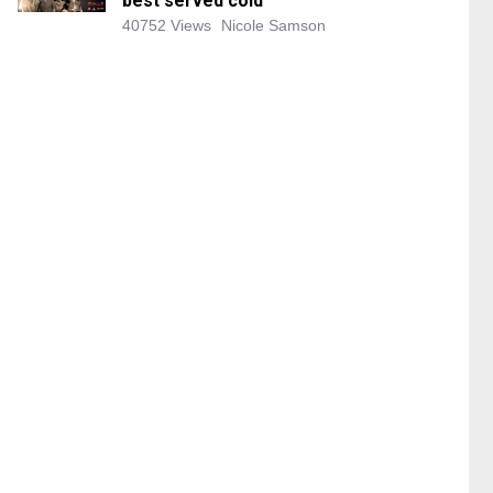
best served cold
40752 Views
Nicole Samson