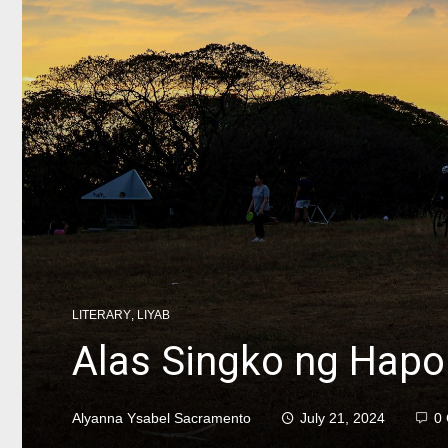
LITERARY
,
LIYAB
Alas Singko ng Hapo
Alyanna Ysabel Sacramento
July 21, 2024
0