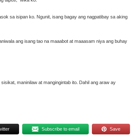
k sa isipan ko. Ngunit, isang bagay ang nagpatibay sa aking
 maniwala ang isang tao na maaabot at maaasam niya ang buhay
sisikat, maninilaw at mangingintab ito. Dahil ang araw ay
itter
Subscribe to email
Save