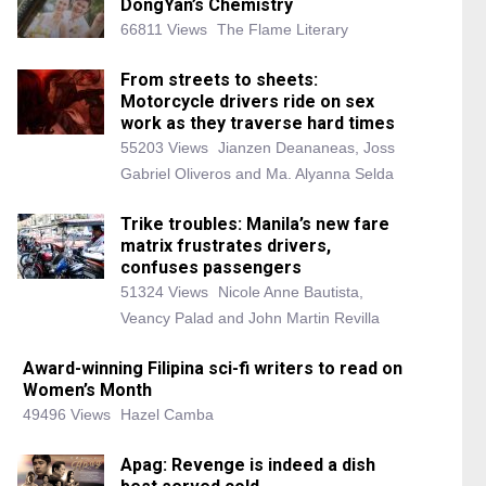
DongYan’s Chemistry
66811 Views
The Flame Literary
From streets to sheets:
Motorcycle drivers ride on sex
work as they traverse hard times
55203 Views
Jianzen Deananeas, Joss
Gabriel Oliveros and Ma. Alyanna Selda
Trike troubles: Manila’s new fare
matrix frustrates drivers,
confuses passengers
51324 Views
Nicole Anne Bautista,
Veancy Palad and John Martin Revilla
Award-winning Filipina sci-fi writers to read on
Women’s Month
49496 Views
Hazel Camba
Apag: Revenge is indeed a dish