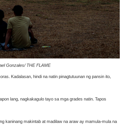
hael Gonzales/ THE FLAME
as. Kadalasan, hindi na natin pinagtutuunan ng pansin ito,
apon lang, nagkakagulo tayo sa mga grades natin. Tapos
 ang kaninang makintab at madilaw na araw ay mamula-mula na