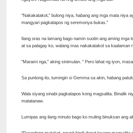
“Nakakatakot,” bulong niya, habang ang mga mata niya a
mangyari pagkatapos ng seremonya bukas.”
Ilang oras na lamang bago namin suotin ang aming mga t
at sa palagay ko, walang mas nakakatakot sa kaalaman 
“Marami nga,” aking sinimulan. “ Pero lahat ng iyon, masas
Sa puntong ito, tumingin si Gemma sa akin, habang patu
Wala siyang sinabi pagkatapos kong magsalita. Binalik niy
matatanaw.
Lumipas ang ilang minuto bago ko muling binuksan ang ak
“Puwedeng matakot, ngunit hindi dapat tayong magsalita n