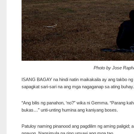
Photo by Jose Rap
ISANG BAGAY na hindi natin maikakaila ay ang takbo ng or
sapagkat sari-sari na ang mga nagaganap sa ating buhay.
“Ang bilis ng panahon, ‘no?” wika ni Gemma. “Parang kah
bukas…” unti-unting humina ang kaniyang boses.
Patuloy naming pinanood ang pagdilim ng aming paligid;
ngayon. Nagsimula na ring umuwi ang mga tao.