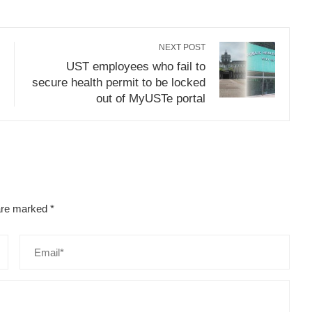
NEXT POST
UST employees who fail to
secure health permit to be locked
out of MyUSTe portal
 are marked
*