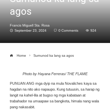
agos
Francis Miguell Sta. Rosa
September 23, 2024
0 Comments
924
Home
Sumunod ka lang sa agos
Photo by Hayana Ferreras/ THE FLAME
ebook
PUNUAN ANG mga dyip na mula Novaliches kaya sa
hagdan na nito ako napaupo. Kung tutuusin, sa harap ng
ter
langit na kahel-lila at bugso ng mga kabataan at
trabahador na umaapaw sa bangketa, himala nang wala
pang nakasabit.
edIn