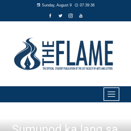
Sunday, August 9
07:39:39
LITERARY
,
LIYAB
Sumunod ka lang sa