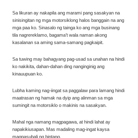
erest
Sa likuran ay nakapila ang marami pang sasakyan na
sinisingitan ng mga motorsiklong halos banggain na ang
mga paa ko. Sinasalo ng tainga ko ang mga businang
mbleupon
tila nagrereklamo, bagama’t wala naman akong
kasalanan sa aming sama-samang pagkaipit.
l
Sa tuwing may bahagyang pag-usad sa unahan na hindi
ko nakikita, dahan-dahan ding nanginginig ang
kinauupuan ko.
Lubha kaming nag-iingat sa paggalaw para lamang hindi
maatrasan ng hamak na dyip ang alinman sa mga
sumingit na motorsiklo o makinis na sasakyan.
Mahal nga namang magpagawa, at hindi lahat ay
napakikiusapan. Mas madaling mag-ingat kaysa
magpasubali ng bintang.