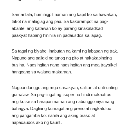
Samantala, humihigpit naman ang kapit ko sa hawakan,
takot na malaglag ang paa. Sa kakarampot na pag-
abante, ang katawan ko ay parang kinakaladkad
paakyat habang hinihila rin padausdos sa lapag.
Sa tagal ng biyahe, inabutan na kami ng labasan ng trak.
Napuno ang paligid ng tunog ng pito at nakakabinging
busina. Nagsingitan nang nagsingitan ang mga traysikel
hanggang sa walang makaraan.
Nagpandanggo ang mga sasakyan, salitan at unti-unting
gumalaw. Sa pag-iingat ng tsuper na hindi makaatras,
ang kotse sa harapan naman ang nabunggo niya nang
bahagya. Dagliang kumagat ang preno at nagkatotoo
ang pangamba ko: nahila ang aking braso at
napadaudos ako ng kaunti.