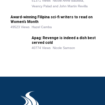
51371 Views
Nicole Anne Bautista,
Veancy Palad and John Martin Revilla
Award-winning Filipina sci-fi writers to read on
Women’s Month
49523 Views
Hazel Camba
Apag: Revenge is indeed a dish best
served cold
40774 Views
Nicole Samson