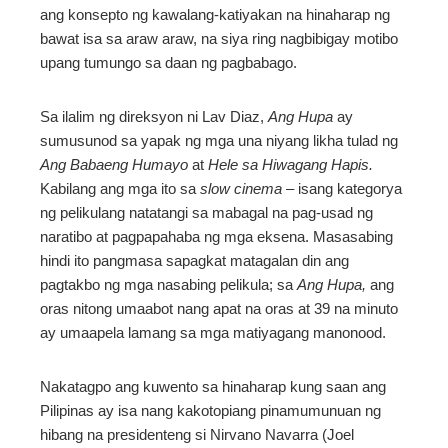
erest
ang konsepto ng kawalang-katiyakan na hinaharap ng
bawat isa sa araw araw, na siya ring nagbibigay motibo
upang tumungo sa daan ng pagbabago.
mbleupon
Sa ilalim ng direksyon ni Lav Diaz,
Ang Hupa
ay
l
sumusunod sa yapak ng mga una niyang likha tulad ng
Ang Babaeng Humayo
at
Hele sa Hiwagang Hapis.
Kabilang ang mga ito sa
slow cinema –
isang kategorya
ng pelikulang natatangi sa mabagal na pag-usad ng
naratibo at pagpapahaba ng mga eksena. Masasabing
hindi ito pangmasa sapagkat matagalan din ang
pagtakbo ng mga nasabing pelikula; sa
Ang Hupa,
ang
oras nitong umaabot nang apat na oras at 39 na minuto
ay umaapela lamang sa mga matiyagang manonood.
Nakatagpo ang kuwento sa hinaharap kung saan ang
Pilipinas ay isa nang kakotopiang pinamumunuan ng
hibang na presidenteng si Nirvano Navarra (Joel