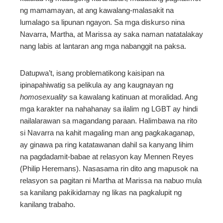
ng mamamayan, at ang kawalang-malasakit na
lumalago sa lipunan ngayon. Sa mga diskurso nina
Navarra, Martha, at Marissa ay saka naman natatalakay
nang labis at lantaran ang mga nabanggit na paksa.
Datupwa’t, isang problematikong kaisipan na
ipinapahiwatig sa pelikula ay ang kaugnayan ng
homosexuality
sa kawalang katinuan at moralidad. Ang
mga karakter na nahahanay sa ilalim ng LGBT ay hindi
nailalarawan sa magandang paraan. Halimbawa na rito
si Navarra na kahit magaling man ang pagkakaganap,
ay ginawa pa ring katatawanan dahil sa kanyang lihim
na pagdadamit-babae at relasyon kay Mennen Reyes
(Philip Heremans). Nasasama rin dito ang mapusok na
relasyon sa pagitan ni Martha at Marissa na nabuo mula
sa kanilang pakikidamay ng likas na pagkalupit ng
kanilang trabaho.