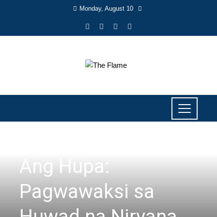
Monday, August 10
LITERARY
Ang Hupa:
Pagwawaksi sa
Huwad na Nirvana