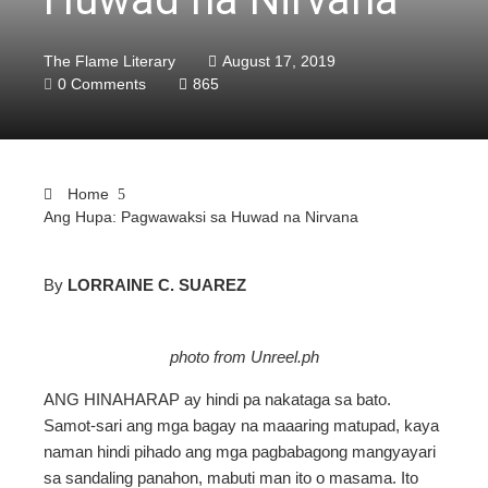
The Flame Literary
August 17, 2019
0 Comments
865
Home
Ang Hupa: Pagwawaksi sa Huwad na Nirvana
By
LORRAINE C. SUAREZ
ebook
photo from Unreel.ph
ter
ANG HINAHARAP ay hindi pa nakataga sa bato.
Samot-sari ang mga bagay na maaaring matupad, kaya
edIn
naman hindi pihado ang mga pagbabagong mangyayari
sa sandaling panahon, mabuti man ito o masama. Ito