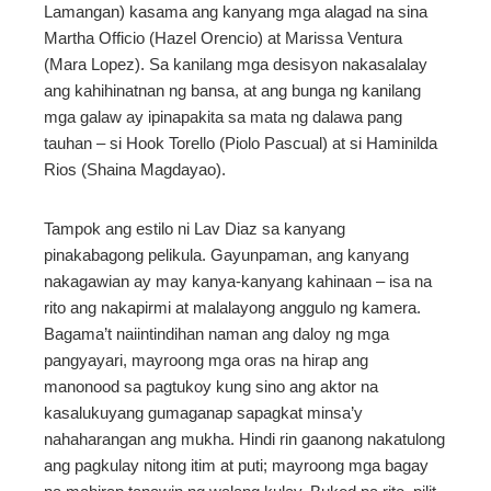
Lamangan) kasama ang kanyang mga alagad na sina
Martha Officio (Hazel Orencio) at Marissa Ventura
(Mara Lopez). Sa kanilang mga desisyon nakasalalay
ang kahihinatnan ng bansa, at ang bunga ng kanilang
mga galaw ay ipinapakita sa mata ng dalawa pang
tauhan – si Hook Torello (Piolo Pascual) at si Haminilda
Rios (Shaina Magdayao).
Tampok ang estilo ni Lav Diaz sa kanyang
pinakabagong pelikula. Gayunpaman, ang kanyang
nakagawian ay may kanya-kanyang kahinaan – isa na
rito ang nakapirmi at malalayong anggulo ng kamera.
Bagama’t naiintindihan naman ang daloy ng mga
pangyayari, mayroong mga oras na hirap ang
manonood sa pagtukoy kung sino ang aktor na
kasalukuyang gumaganap sapagkat minsa’y
nahaharangan ang mukha. Hindi rin gaanong nakatulong
ang pagkulay nitong itim at puti; mayroong mga bagay