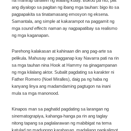
na mahirap tanawin ng walang kulay. Bukod pa rito, pilit
ang diyalogo sa pagitan ng ibang mga tauhan: bigo ito sa
pagpapakita sa tinatamasang emosyon ng eksena.
Samantala, ang simple at kakarampot na paggamit ng
mga
sound effects
naman ay nagpapatibay sa realismo
ng mga kaganapan.
Parehong kalakasan at kahinaan din ang pag-arte sa
pelikula. Mahusay ang pagganap kay Navarra pati na rin
sa mga tauhan nina Hook at Hammy na ginagampanan
ng mga kilalang aktor. Subalit pagdating sa karakter ni
Father Romero (Noel Miralles), daig pa ng haba ng
kanyang linya ang madamdaming pagtugon na inani
mula sa mga manonood.
Kinapos man sa paghatid pagdating sa larangan ng
sinematograpiya, kahanga-hanga pa rin ang taglay
nitong tapang sa paglalarawan ng mabibigat na tema
katulad ng madugong karahasan, madaliang pagkalimot